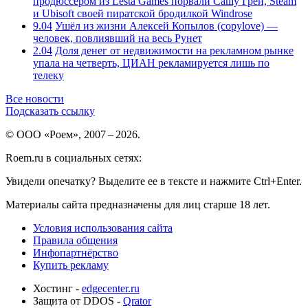
продюссером из Lesta Games порвали Сашу Грей, Steam
и Ubisoft своей пиратской бродилкой Windrose
9.04
Ушёл из жизни Алексей Копылов (copylove) —
человек, повлиявший на весь Рунет
2.04
Доля денег от недвижимости на рекламном рынке
упала на четверть, ЦИАН рекламируется лишь по
телеку
Все новости
Подсказать ссылку
© ООО «Роем», 2007 – 2026.
Roem.ru в социальных сетях:
Увидели опечатку? Выделите ее в тексте и нажмите Ctrl+Enter.
Материалы сайта предназначены для лиц старше 18 лет.
Условия использования сайта
Правила общения
Инфопартнёрство
Купить рекламу
Хостинг -
edgecenter.ru
Защита от DDOS -
Qrator