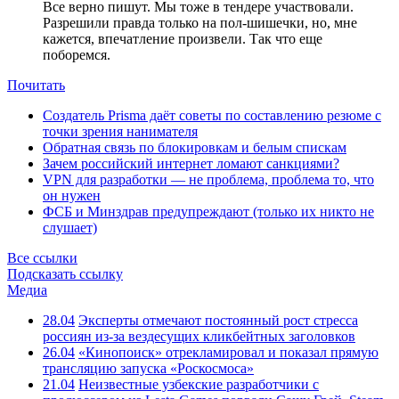
Все верно пишут. Мы тоже в тендере участвовали.
Разрешили правда только на пол-шишечки, но, мне
кажется, впечатление произвели. Так что еще
поборемся.
Почитать
Создатель Prisma даёт советы по составлению резюме с
точки зрения нанимателя
Обратная связь по блокировкам и белым спискам
Зачем российский интернет ломают санкциями?
VPN для разработки — не проблема, проблема то, что
он нужен
ФСБ и Минздрав предупреждают (только их никто не
слушает)
Все ссылки
Подсказать ссылку
Медиа
28.04
Эксперты отмечают постоянный рост стресса
россиян из-за вездесущих кликбейтных заголовков
26.04
«Кинопоиск» отрекламировал и показал прямую
трансляцию запуска «Роскосмоса»
21.04
Неизвестные узбекские разработчики с