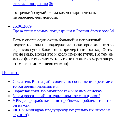
отозвали лицензию
36
Тот редкий случай, когда комментарии читать
интереснее, чем новость.
25.06.2009
Opera станет самым популярным в России браузером
64
Есть у оперы один очень большой и неприятный
недостаток, она не поддерживает некоторое количество
сервисов гугля. Блокнот, например (и не только). Хотя,
уж не знаю, может это и косяк именно гугля. Но тем не
менее фактом остается то, что пользоваться через оперу
этими сервисами невозможно(
Почитать
Создатель Prisma даёт советы по составлению резюме с
точки зрения нанимателя
Обратная связь по блокировкам и белым спискам
Зачем российский интернет ломают санкциями?
VPN для разработки — не проблема, проблема то, что
он нужен
ФСБ и Минздрав предупреждают (только их никто не
слушает)