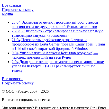
Все ссылки
Подсказать ссылку
Медиа
28.04
Эксперты отмечают постоянный рост стресса
россиян из-за вездесущих кликбейтных заголовков
26.04
«Кинопоиск» отрекламировал и показал прямую
трансляцию запуска «Роскосмоса»
21.04
Неизвестные узбекские разработчики с
продюссером из Lesta Games порвали Сашу Грей, Steam
и Ubisoft своей пиратской бродилкой Windrose
9.04
Ушёл из жизни Алексей Копылов (copylove) —
человек, повлиявший на весь Рунет
2.04
Доля денег от недвижимости на рекламном рынке
упала на четверть, ЦИАН рекламируется лишь по
телеку
Все новости
Подсказать ссылку
© ООО «Роем», 2007 – 2026.
Roem.ru в социальных сетях:
Увидели опечатку? Выделите ее в тексте и нажмите Ctrl+Enter.