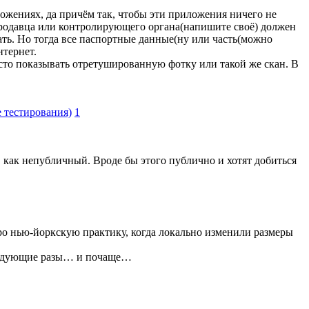
ожениях, да причём так, чтобы эти приложения ничего не
у продавца или контролирующего органа(напишите своё) должен
лать. Но тогда все паспортные данные(ну или часть(можно
нтернет.
сто показывать отретушированную фотку или такой же скан. В
 тестирования)
1
н, как непубличный. Вроде бы этого публично и хотят добиться
про нью-йоркскую практику, когда локально изменили размеры
 следующие разы… и почаще…