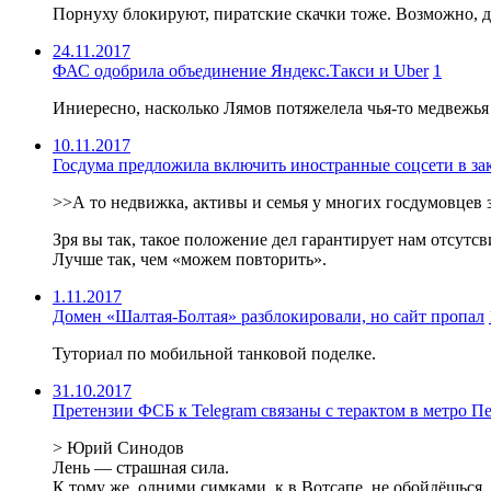
Порнуху блокируют, пиратские скачки тоже. Возможно, де
24.11.2017
ФАС одобрила объединение Яндекс.Такси и Uber
1
Иниересно, насколько Лямов потяжелела чья-то медвежья
10.11.2017
Госдума предложила включить иностранные соцсети в за
>>А то недвижка, активы и семья у многих госдумовцев 
Зря вы так, такое положение дел гарантирует нам отсут
Лучше так, чем «можем повторить».
1.11.2017
Домен «Шалтая-Болтая» разблокировали, но сайт пропал
Туториал по мобильной танковой поделке.
31.10.2017
Претензии ФСБ к Telegram связаны с терактом в метро П
> Юрий Синодов
Лень — страшная сила.
К тому же, одними симками, к в Вотсапе, не обойдёшься. 