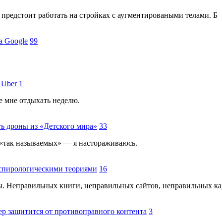
 предстоит работать на стройках с аугментироваными телами. Б
а Google
99
 Uber
1
е мне отдыхать неделю.
ь дроны из «Детского мира»
33
и «так называемых» — я настораживаюсь.
спирологическими теориями
16
. Неправильных книги, неправильных сайтов, неправильных к
жер защитится от противоправного контента
3