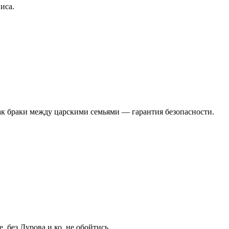
иса.
ак браки между царскими семьями — гарантия безопасности.
, без Дурова и ко. не обойтись.