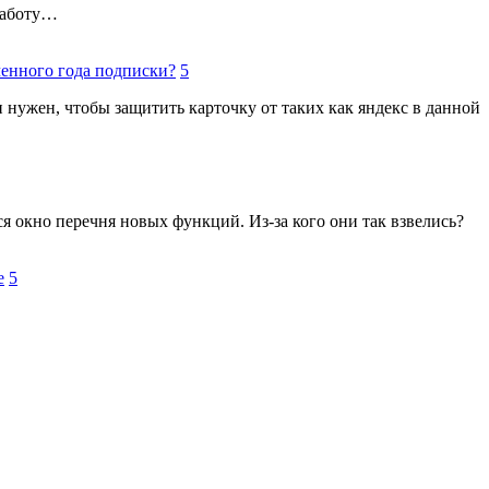
работу…
ченного года подписки?
5
 и нужен, чтобы защитить карточку от таких как яндекс в данной
ся окно перечня новых функций. Из-за кого они так взвелись?
е
5