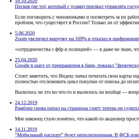
18.10.2020
Песков (не тот, который с усами) призвал управлять госу
Если поговорить с чиновниками и посмотреть за их рабо
проблем, что существует в России? Только ли от эффектив
5.06.2020
Zoom увеличил выручку на 169% и отказал в шифровани
«сотрудничества с фбр и полицией» — я даже не знаю, чт
25.04.2020
Google в шаге от превращения в банк, показал "физическ
Стоит заметить, что Яндекс начал печатать свои карты еще
полностью отслеживать цикл покупки от поиска до оплат
Вылилось ли это во что-то и вылилось ли вообще — вопр
24.12.2019
Рамблер снова попал на страницы газет: теперь он суди
Мне наконец стало понятно, что какой-то акционер прост
14.11.2019
"Мобильный паспорт" будет неполноценным. В ФСБ понял