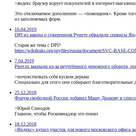
>яндекс браузер ворует покупателей в интернет-магазин
Это отключаемое дополнение — «помощник». Кроме того, 
из заполняемых форм.
16.04.2019
DPI из закона о суверенном Рунете обвалили сервисы Ян
Старая же тема с DPI?
https://wikileaks.org/spyfiles/russia/document/SVC-
7.04.2019
Pleer.ru закрыли из-за неучтённого денежного оборота, по
>почувствовать себя куском дерьма
Специально для этого они собирают благотворительные де
25.12.2018
Форум свободной России добавил Машу Дрокову в списо
>Юрий Синодов
Главное, чтобы Роскомнадзор это понял
18.12.2018
«Яндекс» купил участок для нового московского офиса за