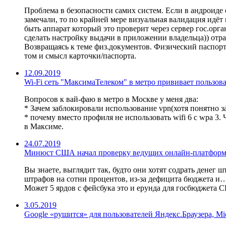
Проблема в безопасности самих систем. Если в андроиде
замечали, то по крайней мере визуальная валидация идёт
быть аппарат который это проверит через сервер гос.орга
сделать настройку выдачи в приложении владельца)) отра
Возвращаясь к теме физ.документов. Физический паспорт
том и смысл карточки/паспорта.
12.09.2019
Wi-Fi сеть "МаксимаТелеком" в метро прививает пользов
Вопросов к вай-фаю в метро в Москве у меня два:
* Зачем заблокировали использование vpn(хотя понятно з
* почему вместо профиля не использовать wifi 6 с wpa 3.
в Максиме.
24.07.2019
Минюст США начал проверку ведущих онлайн-платфор
Вы знаете, выглядит так, будто они хотят содрать денег
штрафов на сотни процентов, из-за дефицита бюджета и…
Может 5 ярдов с фейсбука это и ерунда для госбюджета 
3.05.2019
Google «рушится» для пользователей Яндекс.Браузера, Micr