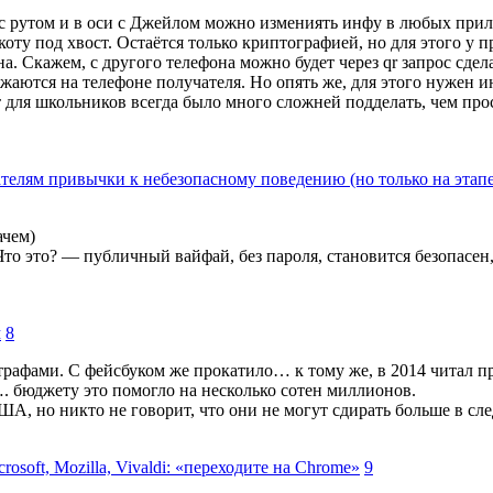
 с рутом и в оси с Джейлом можно измениять инфу в любых прил
 коту под хвост. Остаётся только криптографией, но для этого 
на. Скажем, с другого телефона можно будет через qr запрос сде
жаются на телефоне получателя. Но опять же, для этого нужен и
 для школьников всегда было много сложней подделать, чем про
ателям привычки к небезопасному поведению (но только на этапе
ачем)
 Что это? — публичный вайфай, без пароля, становится безопасе
м
8
 штрафами. С фейсбуком же прокатило… к тому же, в 2014 читал 
. бюджету это помогло на несколько сотен миллионов.
США, но никто не говорит, что они не могут сдирать больше в
osoft, Mozilla, Vivaldi: «переходите на Chrome»
9