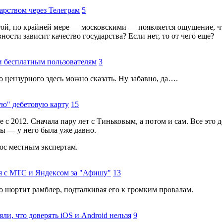
дарством через Телеграм
5
той, по крайней мере — московскими — появляется ощущение, что
ности зависит качество государства? Если нет, то от чего еще?
и бесплатным пользователям
3
о цензурного здесь можно сказать. Ну забавно, да….
ую" дебетовую карту
15
 с 2012. Сначала пару лет с Тиньковым, а потом и сам. Все это д
ы — у него была уже давно.
ос местным экспертам.
тся с МТС и Яндексом за "Афишу"
13
о шортит рамблер, подталкивая его к громким провалам.
и, что доверять iOS и Android нельзя
9