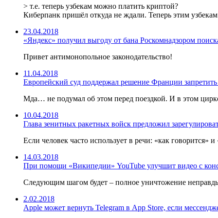
> т.е. теперь узбекам можно платить криптой?
Киберпанк пришёл откуда не ждали. Теперь этим узбекам
23.04.2018
«Яндекс» получил выгоду от бана Роскомнадзором поиск
Привет антимонопольное законодательство!
11.04.2018
Европейский суд поддержал решение Франции запретить
Мда… не подумал об этом перед поездкой. И в этом цирк
10.04.2018
Глава зенитных ракетных войск предложил зарегулироват
Если человек часто использует в речи: «как говорится» 
14.03.2018
При помощи «Википедии» YouTube улучшит видео с кон
Следующим шагом будет – полное уничтожение неправды
2.02.2018
Apple может вернуть Telegram в App Store, если мессенд