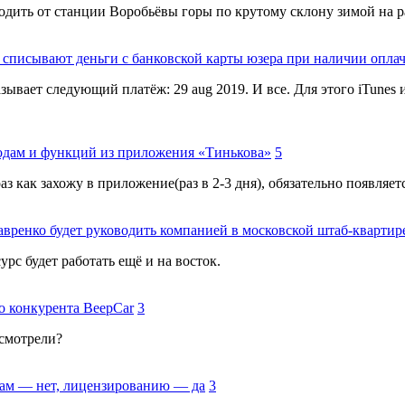
ходить от станции Воробьёвы горы по крутому склону зимой на 
 списывают деньги с банковской карты юзера при наличии опла
азывает следующий платёж: 29 aug 2019. И все. Для этого iTunes
одам и функций из приложения «Тинькова»
5
з как захожу в приложение(раз в 2-3 дня), обязательно появляет
вренко будет руководить компанией в московской штаб-квартир
рс будет работать ещё и на восток.
го конкурента BeepCar
3
смотрели?
гам — нет, лицензированию — да
3