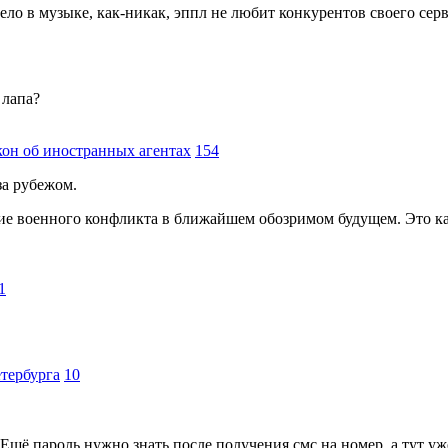
ло в музыке, как-никак, эппл не любит конкурентов своего серв
 лапа?
кон об иностранных агентах
154
за рубежом.
свие военного конфликта в ближайшем обозримом будущем. Это к
1
етербурга
10
Ещё пароль нужно знать после получения смс на номер, а тут уже