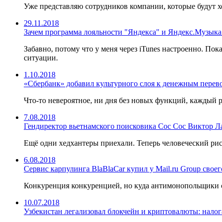
Уже представляю сотрудников компании, которые будут 
29.11.2018
Зачем программа лояльности "Яндекса" и Яндекс.Музыка
Забавно, потому что у меня через iTunes настроенно. Пок
ситуации.
1.10.2018
«Сбербанк» добавил культурного слоя к денежным перев
Что-то невероятное, ни дня без новых функций, каждый ра
7.08.2018
Гендиректор вьетнамского поисковика Coc Coc Виктор Ла
Ещё одни хедхантеры приехали. Теперь человеческий рису
6.08.2018
Сервис карпулинга BlaBlaCar купил у Mail.ru Group свое
Конкуренция конкуренцией, но куда антимонопольщики 
10.07.2018
Узбекистан легализовал блокчейн и криптовалюты: нало