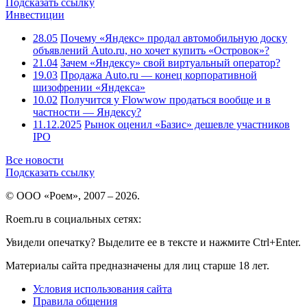
Подсказать ссылку
Инвестиции
28.05
Почему «Яндекс» продал автомобильную доску
объявлений Auto.ru, но хочет купить «Островок»?
21.04
Зачем «Яндексу» свой виртуальный оператор?
19.03
Продажа Auto.ru — конец корпоративной
шизофрении «Яндекса»
10.02
Получится у Flowwow продаться вообще и в
частности — Яндексу?
11.12.2025
Рынок оценил «Базис» дешевле участников
IPO
Все новости
Подсказать ссылку
© ООО «Роем», 2007 – 2026.
Roem.ru в социальных сетях:
Увидели опечатку? Выделите ее в тексте и нажмите Ctrl+Enter.
Материалы сайта предназначены для лиц старше 18 лет.
Условия использования сайта
Правила общения