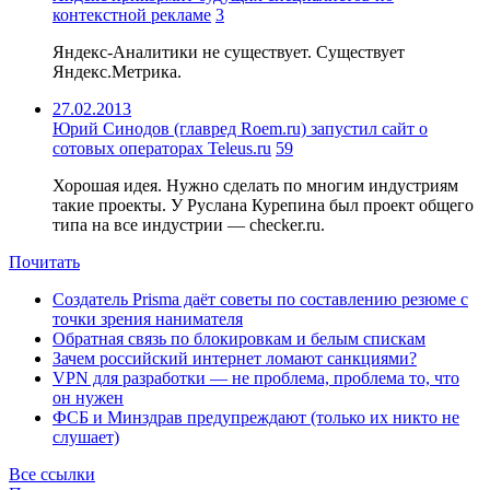
контекстной рекламе
3
Яндекс-Аналитики не существует. Существует
Яндекс.Метрика.
27.02.2013
Юрий Синодов (главред Roem.ru) запустил сайт о
сотовых операторах Teleus.ru
59
Хорошая идея. Нужно сделать по многим индустриям
такие проекты. У Руслана Курепина был проект общего
типа на все индустрии — checker.ru.
Почитать
Создатель Prisma даёт советы по составлению резюме с
точки зрения нанимателя
Обратная связь по блокировкам и белым спискам
Зачем российский интернет ломают санкциями?
VPN для разработки — не проблема, проблема то, что
он нужен
ФСБ и Минздрав предупреждают (только их никто не
слушает)
Все ссылки