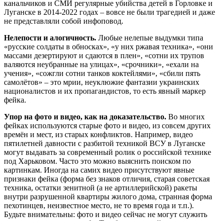
канальчиков и СМИ регулярные убийства детей в Горловке и
Луганске в 2014-2022 годах – вовсе не были трагедией и даже
не представляли собой инфоповод.
Нелепости и алогичность.
Любые нелепые выдумки типа
«русские солдаты в обносках», «у них ржавая техника», «они
массами дезертируют и сдаются в плен», «сотни их трупов
валяются неубранные на улицах», «срочники», «ехали на
учения», «сожгли сотни танков коктейлями», «сбили пять
самолётов» – это мрии, неуклюжие фантазии украинских
националистов и их пропагандистов, то есть явный маркер
фейка.
Упор на фото и видео, как на доказательство.
Во многих
фейках используются старые фото и видео, из совсем других
времён и мест, из старых конфликтов. Например, видео
пятилетней давности с разбитой техникой ВСУ в Луганске
могут выдавать за современный ролик о российской технике
под Харьковом. Часто это можно выяснить поиском по
картинкам. Иногда на самих видео присутствуют явные
признаки фейка (форма без знаков отличия, старая советская
техника, остатки зенитной (а не артиллерийской) ракеты
внутри разрушенной квартиры жилого дома, странная форма
пехотинцев, неизвестное место, не то время года и т.п.).
Будьте внимательны: фото и видео сейчас не могут служить