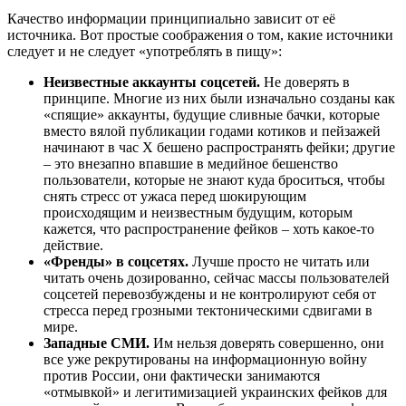
Качество информации принципиально зависит от её
источника. Вот простые соображения о том, какие источники
следует и не следует «употреблять в пищу»:
Неизвестные аккаунты соцсетей.
Не доверять в
принципе. Многие из них были изначально созданы как
«спящие» аккаунты, будущие сливные бачки, которые
вместо вялой публикации годами котиков и пейзажей
начинают в час Х бешено распространять фейки; другие
– это внезапно впавшие в медийное бешенство
пользователи, которые не знают куда броситься, чтобы
снять стресс от ужаса перед шокирующим
происходящим и неизвестным будущим, которым
кажется, что распространение фейков – хоть какое-то
действие.
«Френды» в соцсетях.
Лучше просто не читать или
читать очень дозированно, сейчас массы пользователей
соцсетей перевозбуждены и не контролируют себя от
стресса перед грозными тектоническими сдвигами в
мире.
Западные СМИ.
Им нельзя доверять совершенно, они
все уже рекрутированы на информационную войну
против России, они фактически занимаются
«отмывкой» и легитимизацией украинских фейков для