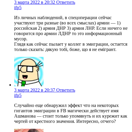
3 марта 2022 в 20:32
Ответить
ifp5
Из личных наблюдений, в спецоперации сейчас
участвуют три разные (во всех смыслах) армии — 1)
российская 2) армия ДНР 3) армия ЛНР. Если ничего не
говорится про армии ЛДНР то это информационный
мусор.
Глядя как сейчас пылает у коллег в эмиграции, остается
только сказать: дякую тобі, боже, що я не емігрант.
3 марта 2022 в 20:37
Ответить
ifp5
Случайно еще обнаружил эффект что на некоторых
гигантов эмиграции в FB магически действует имя
Ашманова — стоит только упомянуть и их курежит как
чертей от крестного значения. Интересно, отчего?