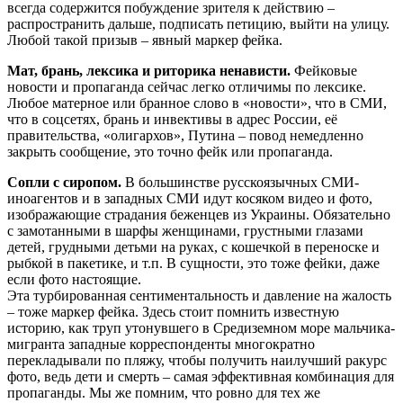
всегда содержится побуждение зрителя к действию –
распространить дальше, подписать петицию, выйти на улицу.
Любой такой призыв – явный маркер фейка.
Мат, брань, лексика и риторика ненависти.
Фейковые
новости и пропаганда сейчас легко отличимы по лексике.
Любое матерное или бранное слово в «новости», что в СМИ,
что в соцсетях, брань и инвективы в адрес России, её
правительства, «олигархов», Путина – повод немедленно
закрыть сообщение, это точно фейк или пропаганда.
Сопли с сиропом.
В большинстве русскоязычных СМИ-
иноагентов и в западных СМИ идут косяком видео и фото,
изображающие страдания беженцев из Украины. Обязательно
с замотанными в шарфы женщинами, грустными глазами
детей, грудными детьми на руках, с кошечкой в переноске и
рыбкой в пакетике, и т.п. В сущности, это тоже фейки, даже
если фото настоящие.
Эта турбированная сентиментальность и давление на жалость
– тоже маркер фейка. Здесь стоит помнить известную
историю, как труп утонувшего в Средиземном море мальчика-
мигранта западные корреспонденты многократно
перекладывали по пляжу, чтобы получить наилучший ракурс
фото, ведь дети и смерть – самая эффективная комбинация для
пропаганды. Мы же помним, что ровно для тех же