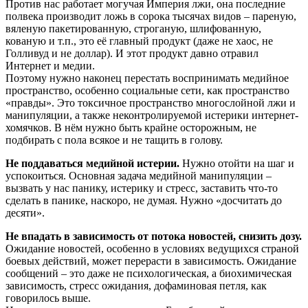
Против нас работает могучая Империя лжи, она последние
полвека производит ложь в сорока тысячах видов – пареную,
вяленую пакетированную, строганую, шлифованную,
кованую и т.п., это её главный продукт (даже не хаос, не
Голливуд и не доллар). И этот продукт давно отравил
Интернет и медии.
Поэтому нужно наконец перестать воспринимать медийное
пространство, особенно социальные сети, как пространство
«правды». Это токсичное пространство многослойной лжи и
манипуляции, а также неконтролируемой истерики интернет-
хомячков. В нём нужно быть крайне осторожным, не
подбирать с пола всякое и не тащить в голову.
Не поддаваться медийной истерии.
Нужно отойти на шаг и
успокоиться. Основная задача медийной манипуляции –
вызвать у нас панику, истерику и стресс, заставить что-то
сделать в панике, наскоро, не думая. Нужно «досчитать до
десяти».
Не впадать в зависимость от потока новостей, снизить дозу.
Ожидание новостей, особенно в условиях ведущихся страной
боевых действий, может перерасти в зависимость. Ожидание
сообщений – это даже не психологическая, а биохимическая
зависимость, стресс ожидания, дофаминовая петля, как
говорилось выше.