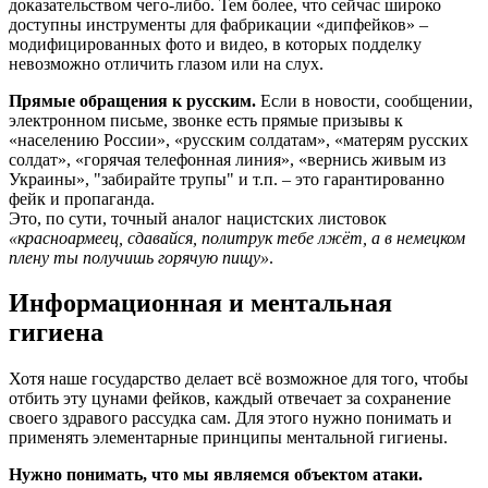
доказательством чего-либо. Тем более, что сейчас широко
доступны инструменты для фабрикации «дипфейков» –
модифицированных фото и видео, в которых подделку
невозможно отличить глазом или на слух.
Прямые обращения к русским.
Если в новости, сообщении,
электронном письме, звонке есть прямые призывы к
«населению России», «русским солдатам», «матерям русских
солдат», «горячая телефонная линия», «вернись живым из
Украины», "забирайте трупы" и т.п. – это гарантированно
фейк и пропаганда.
Это, по сути, точный аналог нацистских листовок
«красноармеец, сдавайся, политрук тебе лжёт, а в немецком
плену ты получишь горячую пищу»
.
Информационная и ментальная
гигиена
Хотя наше государство делает всё возможное для того, чтобы
отбить эту цунами фейков, каждый отвечает за сохранение
своего здравого рассудка сам. Для этого нужно понимать и
применять элементарные принципы ментальной гигиены.
Нужно понимать, что мы являемся объектом атаки.