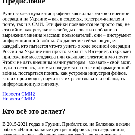
Предисловие
Рунет захлестнула катастрофическая волна фейков о военной
операции на Украине – как в соцсетях, телеграм-каналах и
почте, так и в СМИ. Эти фейки появляются не просто так, не
стихийно, как результат «свободы слова» и свободного
выражения мнения массами пользователей, они – инструмент
информационной войны. Их давление сейчас ощущает
каждый, кто пытается что-то узнать о ходе военной операции
России на Украине или просто заходит в Интернет, открывает
приложение мессенджера или скачивает электронную почту.
Чтобы не дать внешним манипуляторам «зохавать» свой мозг,
нужно осознать, что мы находимся на поле информационной
войны, постараться понять, как устроена индустрия фейков,
кто их производит, научиться их распознавать и соблюдать
информационную гигиену.
Новости СМИ2
Новости СМИ2
Кто всё это делает?
В 2015-2021 годах в Грузии, Прибалтике, на Балканах начали
работу «Национальные центры цифровых расследований»,
развился центр «обучения гражданской журналистике» в