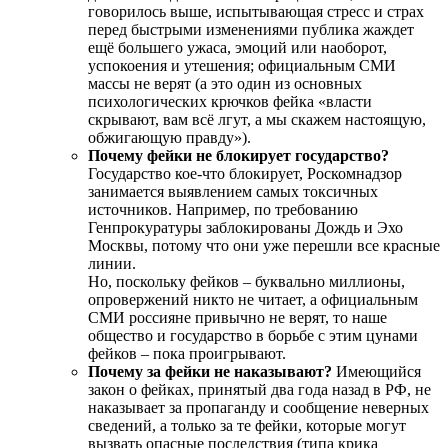
говорилось выше, испытывающая стресс и страх
перед быстрыми изменениями публика жаждет
ещё большего ужаса, эмоций или наоборот,
успокоения и утешения; официальным СМИ
массы не верят (а это один из основных
психологических крючков фейка «власти
скрывают, вам всё лгут, а мы скажем настоящую,
обжигающую правду»).
Почему фейки не блокирует государство?
Государство кое-что блокирует, Роскомнадзор
занимается выявлением самых токсичных
источников. Например, по требованию
Генпрокуратуры заблокированы Дождь и Эхо
Москвы, потому что они уже перешли все красные
линии.
Но, поскольку фейков – буквально миллионы,
опровержений никто не читает, а официальным
СМИ россияне привычно не верят, то наше
общество и государство в борьбе с этим цунами
фейков – пока проигрывают.
Почему за фейки не наказывают?
Имеющийся
закон о фейках, принятый два года назад в РФ, не
наказывает за пропаганду и сообщение неверных
сведений, а только за те фейки, которые могут
вызвать опасные последствия (типа крика