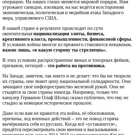
операцию. На наших глазах меняется мировой порядок. Нам
угрожают санкции, изоляция, на нас ведётся всесторонняя
экономическая, политическая и медийная атака Западного
мира, управляемого США.
В нашей стране в результате происходит по сути
окончательная
национализация элиты, бизнеса,
креативного класса, промышленности, финансовой сферы
.
В условиях войны многое из прежнего становится неважным,
важно лишь, «в какую сторону ты стреляешь».
В этих условиях распространение явных и топорных фейков,
призывов, петиций –
это работа на противника.
На Западе, заметим, так никто и не делает: что бы ни творили
их страны, они знают цену национальной солидарности. Они
зачищают своё инфопространство железной рукой. Они не
стыдятся за свои страны никогда. Например, только что
канцлер Германии Олаф Шольц сказал публично, что ему не
стыдно за немецкое историческое прошлое.
Даже если вам не нравится эта война, её обоснования,
причины, ход военных действий – это не повод сгоряча
вычёркивать себя из русских. Когда всё «устаканится»,
придётся пересматривать свои мнения и высказывания -
проверяли ведь уже в 2014-2015 на присоединении Крыма.