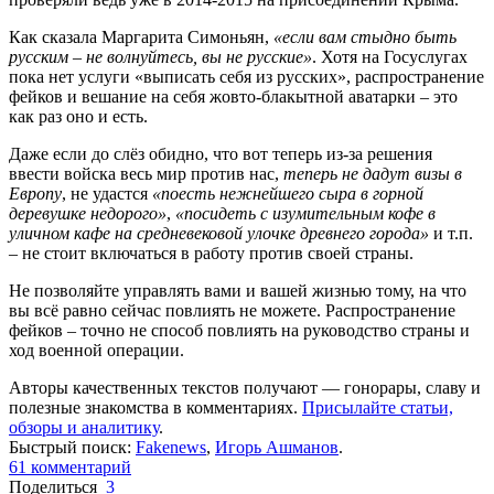
Как сказала Маргарита Симоньян,
«если вам стыдно быть
русским – не волнуйтесь, вы не русские»
. Хотя на Госуслугах
пока нет услуги «выписать себя из русских», распространение
фейков и вешание на себя жовто-блакытной аватарки – это
как раз оно и есть.
Даже если до слёз обидно, что вот теперь из-за решения
ввести войска весь мир против нас,
теперь не дадут визы в
Европу
, не удастся
«поесть нежнейшего сыра в горной
деревушке недорого»
,
«посидеть с изумительным кофе в
уличном кафе на средневековой улочке древнего города»
и т.п.
– не стоит включаться в работу против своей страны.
Не позволяйте управлять вами и вашей жизнью тому, на что
вы всё равно сейчас повлиять не можете. Распространение
фейков – точно не способ повлиять на руководство страны и
ход военной операции.
Авторы качественных текстов получают — гонорары, славу и
полезные знакомства в комментариях.
Присылайте статьи,
обзоры и аналитику
.
Быстрый поиск:
Fakenews
,
Игорь Ашманов
.
61
комментарий
Поделиться
3