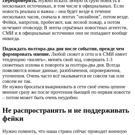
Перепроверять.
Нужно искать любую острую новость в
нескольких источниках, в том числе в официальных. Если
новость реальна и важна – она будет везде в течение
нескольких часов, сначала в лентах "онлайнов", потом везде.
Фейки, напротив, пробегают, как лесной пожар, а потом
исчезают отовсюду. В ленты серьёзных новостных агентств,
СМИ и в официальные источники они не попадают вообще
никогда.
Подождать полтора-два дня после события, прежде чем
формировать мнение.
Любой сюжет в сети и в СМИ имеет
тенденцию «вилять», менять свой ход, совершать 1-3
сюжетных излома и поворота за полтора-два дня. Всегда
появляются новые данные, разоблачения, опровержения,
уточнения. Очень часто всё оказывается не совсем так или
совсем не так.
Не нужно бросаться выкрикивать в сети своё очень ценное
мнение сразу же после прочтения бьющей по нервам новости
– потом может быть очень неудобно.
Не распространять и не поддерживать
фейки
Нужно помнить, что наша страна сейчас проводит военную