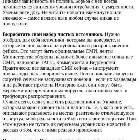
Никакая зависимость не полезна. Борьба с ней всегда
начинается со снижения уровня потребления, с умеренности.
Уменьшайте дозу. Не читайте новости ежеминутно или
ежечасно – самое важное вы в любом случае никак не
пропустите.
Выработать свой набор чистых источников.
Нужно
отобрать для себя источники, которым вы доверяете, и
которые не попадались на публикации и распространении
фейков. Это могут быть официальные СМИ, ленты
Министерства обороны, какие-то более или менее солидные
СМИ, наподобие ТАСС, Коммерсанта и Ведомостей.
Практически все западные СМИ сейчас – инструмент
пропаганды, как говорилось выше. Почти никакие аккаунты
соцсетей сейчас не заслуживают доверия – если их владельцы
и не работают прямо на Империю лжи, они могут быть
жертвами информационных вирусов, захвативших мозг и
требующих распространения.
Лучше всего, если у вас есть родственники на Украине,
которым можно позвонить или написать. Те, у кого они есть,
описывают реальность на местах, разительно отличающуюся
от виртуальной реальности фейков и истерии в соцсетях. При
этом нужно не путать их пересказы украинских новостей и
рассказ о том, что с ними реально происходит.