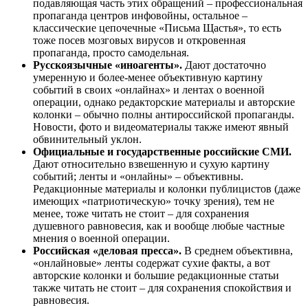
подавляющая часть этих обращений – профессиональная
пропаганда центров инфовойны, остальное –
классические цепочечные «Письма Щастья», то есть
тоже посев мозговых вирусов и откровенная
пропаганда, просто самодельная.
Русскоязычные «иноагенты».
Дают достаточно
умеренную и более-менее объективную картину
событий в своих «онлайнах» и лентах о военной
операции, однако редакторские материалы и авторские
колонки – обычно полны антироссийской пропаганды.
Новости, фото и видеоматериалы также имеют явный
обвинительный уклон.
Официальные и государственные российские СМИ.
Дают относительно взвешенную и сухую картину
событий; ленты и «онлайны» – объективны.
Редакционные материалы и колонки публицистов (даже
имеющих «патриотическую» точку зрения), тем не
менее, тоже читать не стоит – для сохранения
душевного равновесия, как и вообще любые частные
мнения о военной операции.
Российская «деловая пресса».
В среднем объективна,
«онлайновые» ленты содержат сухие факты, а вот
авторские колонки и большие редакционные статьи
также читать не стоит – для сохранения спокойствия и
равновесия.