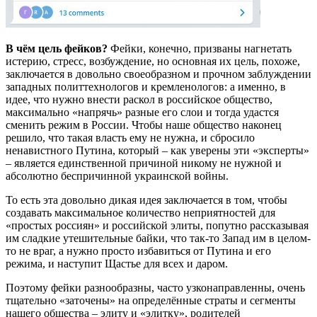
В чём цель фейков?
Фейки, конечно, призваны нагнетать
истерию, стресс, возбуждение, но основная их цель, похоже,
заключается в довольно своеобразном и прочном заблуждении
западных политтехнологов и кремленологов: а именно, в
идее, что нужно внести раскол в российское общество,
максимально «напрячь» разные его слои и тогда удастся
сменить режим в России. Чтобы наше общество наконец
решило, что такая власть ему не нужна, и сбросило
ненавистного Путина, который – как уверены эти «эксперты»
– является единственной причиной никому не нужной и
абсолютно беспричинной украинской войны.
То есть эта довольно дикая идея заключается в том, чтобы
создавать максимальное количество неприятностей для
«простых россиян» и российской элиты, попутно рассказывая
им сладкие утешительные байки, что так-то Запад им в целом-
то не враг, а нужно просто избавиться от Путина и его
режима, и наступит Щастье для всех и даром.
Поэтому фейки разнообразны, часто узконаправленны, очень
тщательно «заточены» на определённые страты и сегменты
нашего общества – элиту и «элитку», родителей