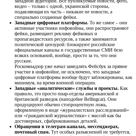
западной аудитории. Все публикуемые новости, фото,
видео – только с одной, украинской стороны,
подавляющая их часть – никакие не новости, а
специально созданные фейки.
Западные цифровые платформы.
То же самое – они
активные участники инфовойны, они распространяют
фейки, размещают рекламу фейковых и
пропагандистских ресурсов, а также занимаются
политической цензурой: блокируют российские
официальные каналы и государственные СМИ безо
всяких оснований, вообще, просто за то, что они
русские.
Роскомнадзор уже начал замедлять Фейсбук за прямое
участие в инфовойне, не исключено, что западные
цифровые платформы вообще будут заблокированы, как
минимум, на время военной операции.
Западные «аналитические» службы и проекты.
Как
правило, это просто пиар-отделы американской и
британской разведок (наподобие Bellingcat). Они
продуцируют обычно стопроцентную ложь,
оформленную в виде «журналистских расследований»
или «гражданской журналистики» с массой как бы
достоверных, сфабрикованных деталей.
Обращения в телеграм-каналах, мессенджерах,
почтовый спам.
Тут особых разъяснений не требуется,