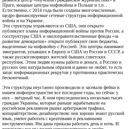
Праге, мощные центры инфовойны в Польше и т.п. .
Естественно, с 2014 года были созданы многочисленные,
щедро финансируемые сетевые структуры информационной
войны и на Украине.
Эти структуры управляются из США, они открыто
публикуют планы информационной войны против России, а
госструктуры США и околоправительственные фонды «за
развитие демократии» открыто публикуют свои бюджеты,
выделенные на инфовойну с Россией. Эти центры нанимают
эмигрантов, уехавших в Европу и США из России и СССР, а
также русскоговорящих жителей бывших советских
республик. Этим людям нужны работа и деньги, а Россию и
русских они натуральным образом и давно не любят, то есть
запас информационных рекрутов у противника практически
бесконечный.
Эти структуры неустанно производили и засевали фейки в
нашем инфопространстве все последние годы, но сейчас у
них – звёздный час. К ним присоединились несколько тысяч
граждан Украины, которые раньше зарабатывали на
российском рекламном рынке арбитражом трафика,
копирайтерством, дизайнерством: они хорошо знают русский
язык, умеют работать с креативами и рекламными
инструментами. Им даны приказы работать день и ночь. И
результаты все мы видим непосредственно в своём